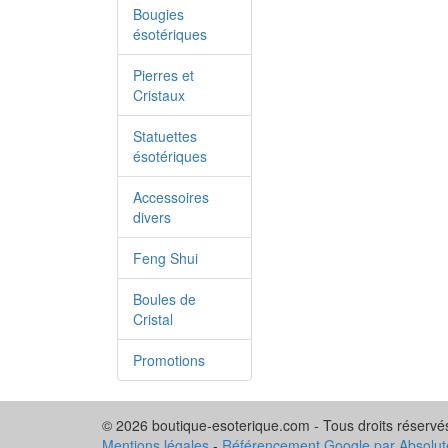
Bougies
ésotériques
Pierres et
Cristaux
Statuettes
ésotériques
Accessoires
divers
Feng Shui
Boules de
Cristal
Promotions
© 2026 boutique-esoterique.com - Tous droits réservé
Mentions légales
-
Référencement Google par Absolu