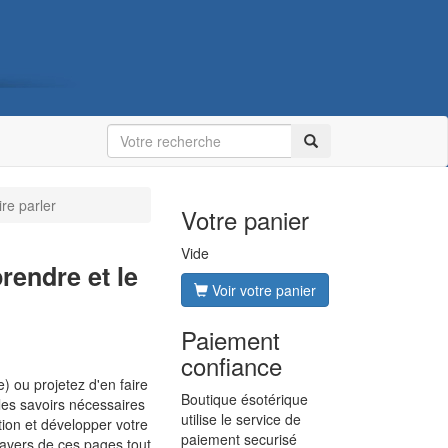
ire parler
Votre panier
Vide
rendre et le
Voir votre panier
Paiement
confiance
) ou projetez d'en faire
Boutique ésotérique
 les savoirs nécessaires
utilise le service de
ition et développer votre
paiement securisé
ravers de ces pages tout