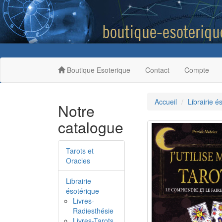
Boutique Esoterique
Contact
Compte
Accueil
Librairie é
Notre
catalogue
Tarots et
Oracles
Librairie
ésotérique
Livres-
Radiesthésie
Livres-Tarots